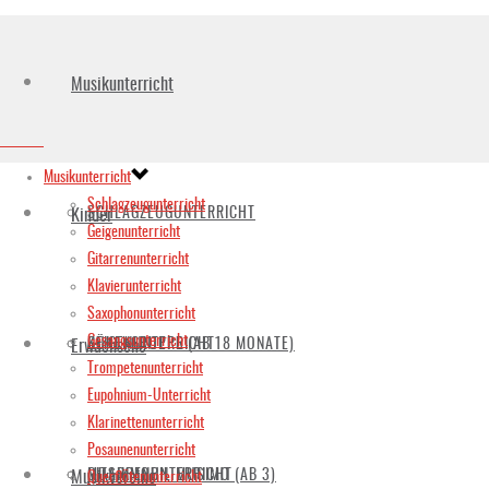
Musikunterricht
Musikunterricht
Schlagzeugunterricht
SCHLAGZEUGUNTERRICHT
Kinder
Geigenunterricht
Gitarrenunterricht
Klavierunterricht
Saxophonunterricht
Gesangsunterricht
GEIGENUNTERRICHT
KÜKENGRUPPE (AB 18 MONATE)
Erwachsene
Trompetenunterricht
Eupohnium-Unterricht
Klarinettenunterricht
Posaunenunterricht
GITARRENUNTERRICHT
MUSIKMOBIL MUSIMO (AB 3)
Musikvereine
Querflötenunterricht