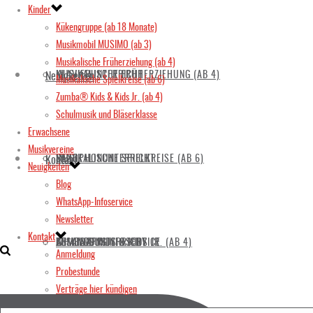
Kinder
Kükengruppe (ab 18 Monate)
Musikmobil MUSIMO (ab 3)
Musikalische Früherziehung (ab 4)
KLAVIERUNTERRICHT
MUSIKALISCHE FRÜHERZIEHUNG (AB 4)
Neuigkeiten
Musikalische Spielkreise (ab 6)
Zumba® Kids & Kids Jr. (ab 4)
Schulmusik und Bläserklasse
Erwachsene
Musikvereine
SAXOPHONUNTERRICHT
MUSIKALISCHE SPIELKREISE (AB 6)
BLOG
Kontakt
Neuigkeiten
Blog
WhatsApp-Infoservice
Newsletter
Kontakt
GESANGSUNTERRICHT
ZUMBA® KIDS & KIDS JR. (AB 4)
WHATSAPP-INFOSERVICE
ANMELDUNG
Anmeldung
Probestunde
Verträge hier kündigen