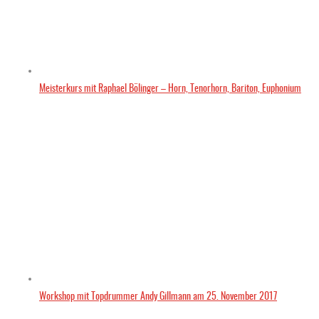
Meisterkurs mit Raphael Bölinger – Horn, Tenorhorn, Bariton, Euphonium
Workshop mit Topdrummer Andy Gillmann am 25. November 2017