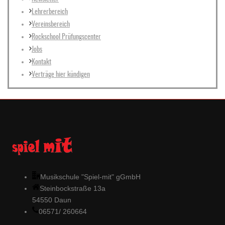
Lehrerbereich
Vereinsbereich
Rockschool Prüfungscenter
Jobs
Kontakt
Verträge hier kündigen
Musikschule "Spiel-mit" gGmbH
Steinbockstraße 13a
54550 Daun
06571/ 260664