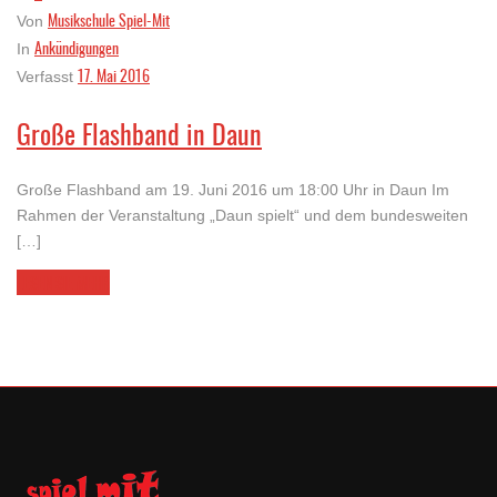
Musikschule Spiel-Mit
Von
Ankündigungen
In
17. Mai 2016
Verfasst
Große Flashband in Daun
Große Flashband am 19. Juni 2016 um 18:00 Uhr in Daun Im
Rahmen der Veranstaltung „Daun spielt“ und dem bundesweiten
[…]
LESEN SIE MEHR